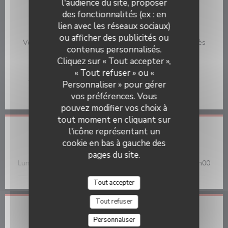
l'audience du site, proposer
Restaurant Gastronomique
des fonctionnalités (ex : en
lien avec les réseaux sociaux)
Services
ou afficher des publicités ou
Voiturier, Accès aux personnes à mobilité réduite, Accès
contenus personnalisés.
Wifi, Terrasse
Cliquez sur « Tout accepter »,
Moyens de paiement
« Tout refuser » ou «
Visa, Titres restaurant, Espèces, Chèques Vacances,
Personnaliser » pour gérer
Chèques, Carte Bleue, American Express
vos préférences. Vous
pouvez modifier vos choix à
tout moment en cliquant sur
l'icône représentant un
Horaires
cookie en bas à gauche des
pages du site.
Lun
-
Dim
11h30 - 23h00
Tout accepter
Tout refuser
Adresse
Personnaliser