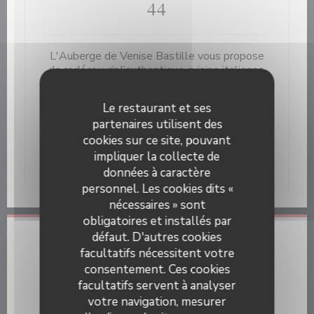
44
L'Auberge de Venise Bastille vous propose
de redécouvrir l’authentique cuisine italienne,
grâce à sa décoration sobre et élégante et
sa cuisine traditionnelle retravaillée se
Le restaurant et ses
distinguer des nombreuses adresses de
partenaires utilisent des
restaurants italiens à Paris.
cookies sur ce site, pouvant
L'Auberge de Venise Bastille invite les yeux
impliquer la collecte de
et les papilles à la fête.
données à caractère
personnel. Les cookies dits «
nécessaires » sont
obligatoires et installés par
défaut. D'autres cookies
Infos pratiques
facultatifs nécessitent votre
consentement. Ces cookies
Cuisine
facultatifs servent à analyser
Gastronomie Italienne
votre navigation, mesurer
Type de restaurant