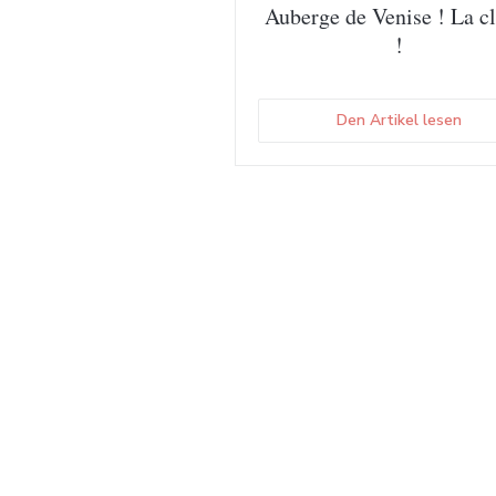
Auberge de Venise ! La c
!
((öf
Den Artikel lesen