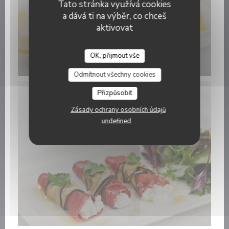
Tato stránka využívá cookies
a dává ti na výběr, co chceš
aktivovat
OK, přijmout vše
Odmítnout všechny cookies
Přizpůsobit
Zásady ochrany osobních údajů
undefined